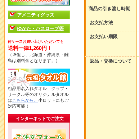
商品の引き渡し時期
アメニティグッズ
お支払方法
ゆかた・バスローブ等
お支払い期限
何ケースお買い上げいただいても
送料一律1,260円！
（※但し、北海道・沖縄県・離
島は別料金となります。）
返品・交換について
粗品用名入れタオル、クラブ・
サークル等のオリジナルタオル
は
こちらから。
小ロットにもご
対応可能！
インターネットでご注文