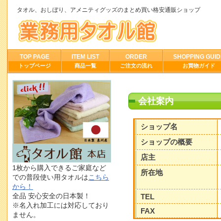
タオル、おしぼり、アメニティグッズのまとめ買い格安通販ショップ
TOP PAGE
ITEM LIST
ORDER
SHOPPING GUID
トップページ
商品一覧
ご注文の流れ
お買物ガイド
会社案内
ショップ名
ショップの概要
店主
1枚から購入できるご家庭など
所在地
での普段使い用タオルは
こちら
から！
全品 安心安全の日本製！
TEL
※名入れ加工には対応しており
FAX
ません。